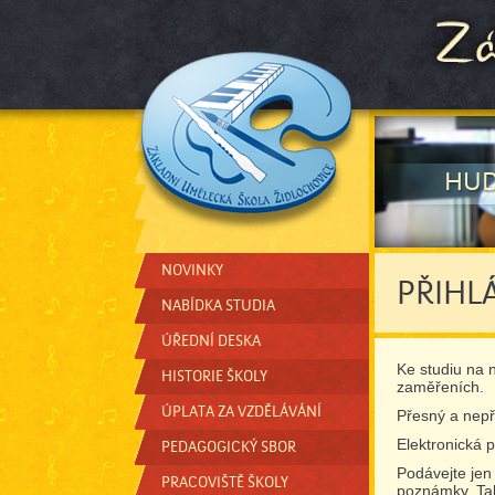
HUD
NOVINKY
PŘIHL
NABÍDKA STUDIA
ÚŘEDNÍ DESKA
Ke studiu na 
HISTORIE ŠKOLY
zaměřeních.
ÚPLATA ZA VZDĚLÁVÁNÍ
Přesný a nepř
Elektronická 
PEDAGOGICKÝ SBOR
Podávejte jen
PRACOVIŠTĚ ŠKOLY
poznámky. Tal