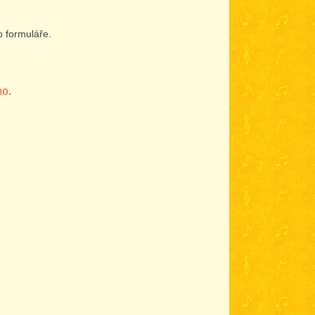
o formuláře.
no.