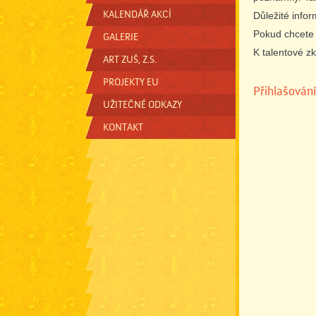
KALENDÁŘ AKCÍ
Důležité info
Pokud chcete 
GALERIE
K talentové z
ART ZUŠ, Z.S.
PROJEKTY EU
Přihlašován
UŽITEČNÉ ODKAZY
KONTAKT