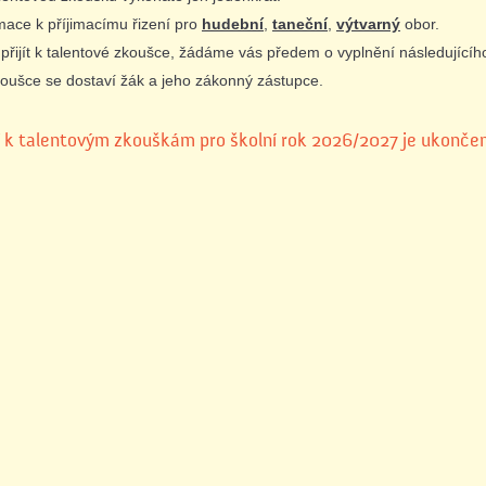
rmace k příjimacímu řizení pro
hudební
,
taneční
,
výtvarný
obor.
přijít k talentové zkoušce, žádáme vás předem o vyplnění následujícíh
koušce se dostaví žák a jeho zákonný zástupce.
í k talentovým zkouškám pro školní rok 2026/2027 je ukonče