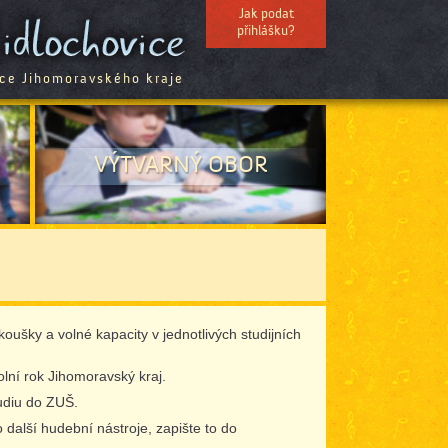
Jak podat
přihlášku?
ace Jihomoravského kraje
VÝTVARNÝ OBOR
oušky a volné kapacity v jednotlivých studijních
lní rok Jihomoravský kraj.
tudiu do ZUŠ.
další hudební nástroje, zapište to do