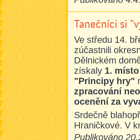
Tanečníci si "
Ve středu 14. b
zúčastnili okres
Dělnickém domě 
získaly
1. místo
"Principy hry"
n
zpracování ne
ocenění za vyv
Srdečně blahopř
Hraničkové. V k
Publikováno 20.