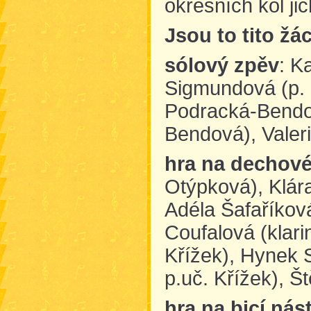
okresních kol ji
Jsou to tito žác
sólový zpěv
: K
Sigmundová (p. u
Podracká-Bendov
Bendová), Valeri
hra na dechové
Otýpková), Klára
Adéla Šafaříková
Coufalová (klari
Křížek), Hynek S
p.uč. Křížek), Š
hra na bicí nás