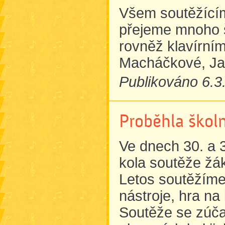
Všem soutěžícím
přejeme mnoho š
rovněž klavírní
Macháčkové, Jan
Publikováno 6.3
Proběhla škol
Ve dnech 30. a 3
kola soutěže žá
Letos soutěžíme
nástroje, hra na
Soutěže se zúča