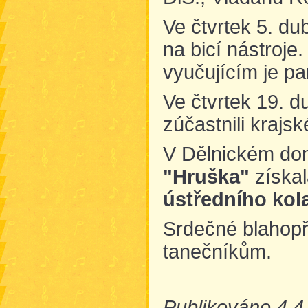
Ve čtvrtek 5. d
na bicí nástroje
vyučujícím je p
Ve čtvrtek 19. 
zúčastnili krajs
V Dělnickém d
"Hruška"
získal
ústředního kol
Srdečné blahopř
tanečníkům.
Publikováno 4.4