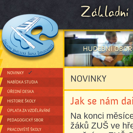
HUDEBNÍ OBOR
NOVINKY
NOVINKY
NABÍDKA STUDIA
ÚŘEDNÍ DESKA
Jak se nám dař
HISTORIE ŠKOLY
ÚPLATA ZA VZDĚLÁVÁNÍ
Na konci měsíce
PEDAGOGICKÝ SBOR
žáků ZUŠ ve hře
PRACOVIŠTĚ ŠKOLY