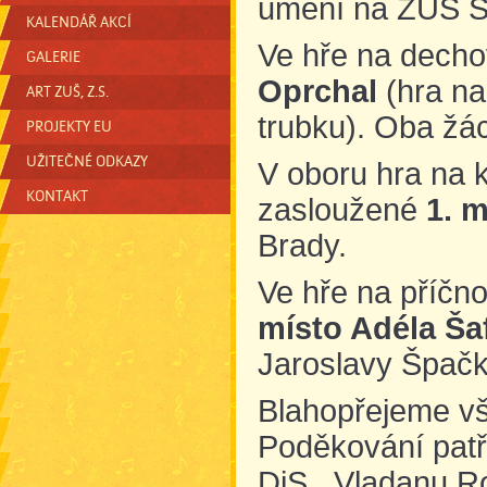
umění na ZUŠ S
KALENDÁŘ AKCÍ
Ve hře na decho
GALERIE
Oprchal
(hra na
ART ZUŠ, Z.S.
trubku). Oba žác
PROJEKTY EU
UŽITEČNÉ ODKAZY
V oboru hra na k
KONTAKT
zasloužené
1. m
Brady.
Ve hře na příčno
místo Adéla Ša
Jaroslavy Špač
Blahopřejeme vš
Poděkování patří
DiS., Vladanu R