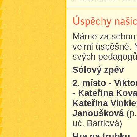
Úspěchy našic
Máme za sebou s
velmi úspěšné. N
svých pedagogů n
Sólový zpěv
2. místo - Vik
-
Kateřina Kova
Kateřina Vinkl
Janoušková
(p.
uč. Bartlová)
Hra na trubku