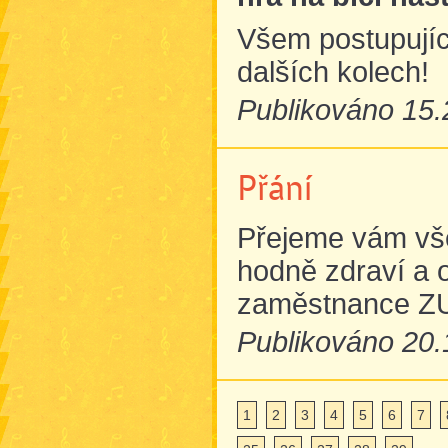
Všem postupujíc
dalších kolech!
Publikováno 15.
Přání
Přejeme vám vš
hodně zdraví a 
zaměstnance ZU
Publikováno 20.
1
2
3
4
5
6
7