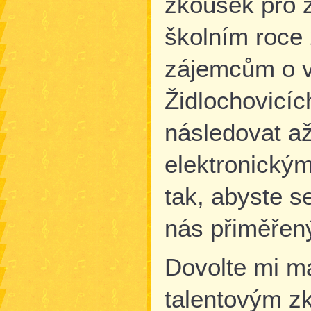
zkoušek pro 
školním roce
zájemcům o v
Židlochovicíc
následovat až
elektronický
tak, abyste se
nás přiměřen
Dovolte mi ma
talentovým z