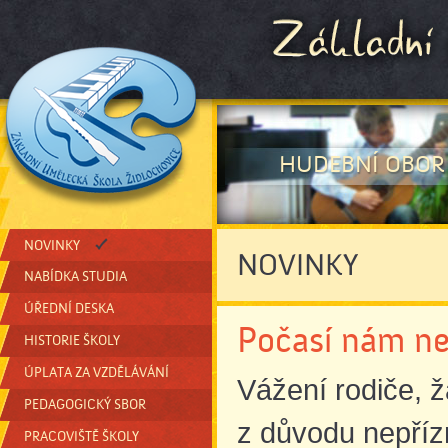
HUDEBNÍ OBOR
NOVINKY
NOVINKY
NABÍDKA STUDIA
ÚŘEDNÍ DESKA
Počasí nám nep
HISTORIE ŠKOLY
ÚPLATA ZA VZDĚLÁVÁNÍ
Vážení rodiče, ž
PEDAGOGICKÝ SBOR
z důvodu nepří
PRACOVIŠTĚ ŠKOLY