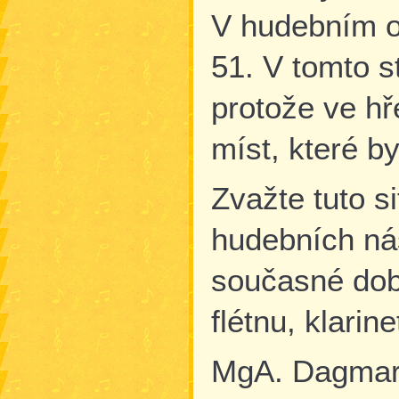
V hudebním ob
51. V tomto s
protože ve h
míst, které b
Zvažte tuto s
hudebních nás
současné dob
flétnu, klarin
MgA. Dagmar 