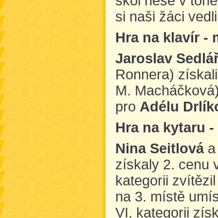
škol nese v tóne
si naši žáci vedli
Hra na klavír
- 
Jaroslav Sedlá
Ronnera) získali 
M. Macháčková) -
pro
Adélu Drlí
Hra na kytaru 
Nina Seitlová
získaly 2. cenu v 
kategorii zvítězi
na 3. místě umís
VI. kategorii zí