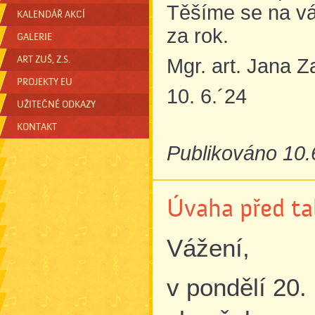
Těšíme se na vá
KALENDÁŘ AKCÍ
za rok.
GALERIE
ART ZUŠ, Z.S.
Mgr. art. Jana Z
PROJEKTY EU
10. 6.´24
UŽITEČNÉ ODKAZY
KONTAKT
Publikováno 10.
Úvaha před t
Vážení,
v pondělí 20.