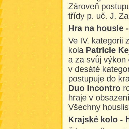
Zároveň postupuj
třídy p. uč. J. Z
Hra na housle 
Ve IV. kategorii
kola
Patricie K
a za svůj výkon 
v desáté kategor
postupuje do kra
Duo Incontro
ro
hraje v obsazen
Všechny houslis
Krajské kolo - 