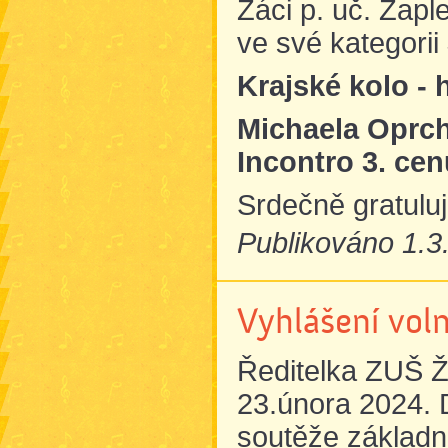
Žáci p. uč. Zaple
ve své kategorii
Krajské kolo - 
Michaela Oprc
Incontro 3. ce
Srdečně gratulu
Publikováno 1.3
Vyhlášení vol
Ředitelka ZUŠ Ž
23.února 2024. 
soutěže základn