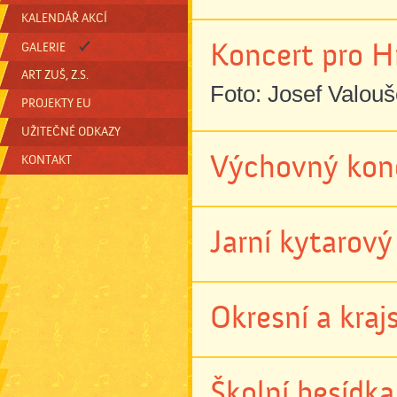
KALENDÁŘ AKCÍ
Koncert pro H
GALERIE
ART ZUŠ, Z.S.
Foto: Josef Valou
PROJEKTY EU
UŽITEČNÉ ODKAZY
Výchovný konc
KONTAKT
Jarní kytarový
Okresní a kra
Školní besídka