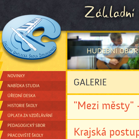
HUDEBNÍ OBOR
NOVINKY
GALERIE
NABÍDKA STUDIA
ÚŘEDNÍ DESKA
"Mezi městy" -
HISTORIE ŠKOLY
ÚPLATA ZA VZDĚLÁVÁNÍ
PEDAGOGICKÝ SBOR
Krajská postu
PRACOVIŠTĚ ŠKOLY