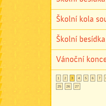
Školní kola s
Školní besídka
Vánoční konce
1
2
3
4
5
6
7
25
26
27